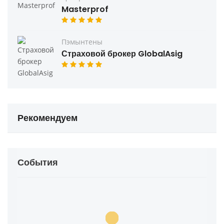
Masterprof
Пэмынтены
Страховой брокер GlobalAsig
Рекомендуем
События