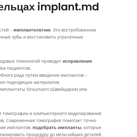
ельцах implant.md
стей –
имплантологию
. Это востребованное
янные зубы и восстановить утраченные
довых технологий проводит
исправление
бки пациентов.
убного ряда путем введения имплантов –
гих подходящих материалов.
 имплантаты Straumann (Швейцария) или
й томографии и компьютерного моделирования
ов. Современная томография помогает точно
ние имплантов,
подобрать импланты
, которые
планировать процедуру до мельчайших деталей.