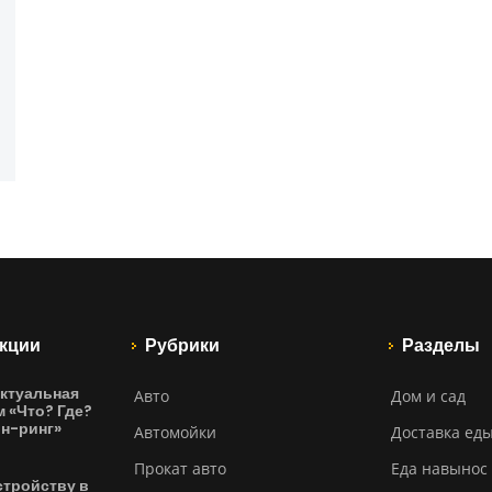
кции
Рубрики
Разделы
ктуальная
Авто
Дом и сад
м «Что? Где?
йн-ринг»
Автомойки
Доставка ед
Прокат авто
Еда навынос
стройству в