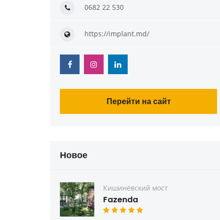
0682 22 530
https://implant.md/
Перейти на сайт
Новое
Кишинёвский мост
Fazenda