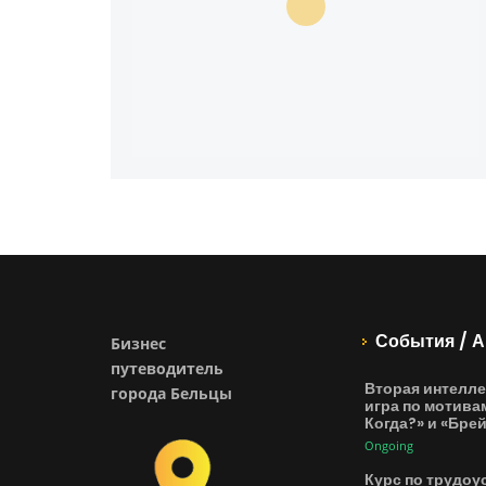
События / А
Бизнес
путеводитель
Вторая интелле
города Бельцы
игра по мотива
Когда?» и «Бре
Ongoing
Курс по трудоу