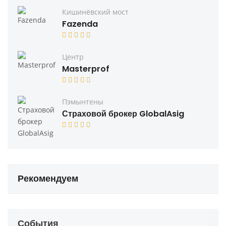
Кишинёвский мост
Fazenda
Центр
Masterprof
Пэмынтены
Страховой брокер GlobalAsig
Рекомендуем
События