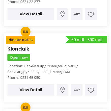
Phone:
0621 22 277
View Detail
0.0
50 mdl
300 mdl
Ночная жизнь
Klondaik
Open now
Location:
Бар-бильярд "Клондайк", улица
Александру чел Бун, Bălți, Молдавия
Phone:
0231 65 050
View Detail
0.0