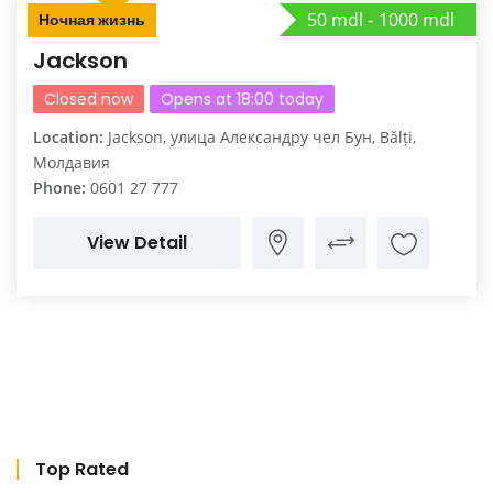
50 mdl
1000 mdl
Ночная жизнь
Jackson
Closed now
Opens at 18:00 today
Location:
Jackson, улица Александру чел Бун, Bălți,
Молдавия
Phone:
0601 27 777
View Detail
Top Rated