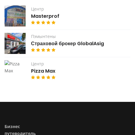
Центр
Masterprof
Пэмынтены
Страховой брокер GlobalAsig
Центр
Pizza Max
Бизнес
путеводитель