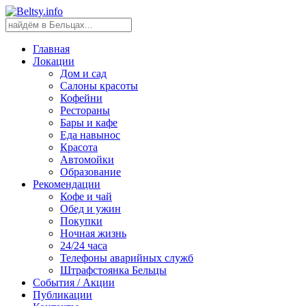
Главная
Локации
Дом и сад
Салоны красоты
Кофейни
Рестораны
Бары и кафе
Еда навынос
Красота
Автомойки
Образование
Рекомендации
Кофе и чай
Обед и ужин
Покупки
Ночная жизнь
24/24 часа
Телефоны аварийных служб
Штрафстоянка Бельцы
События / Акции
Публикации