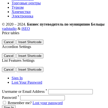
Торговые центры
Туризм
Химчистки
Электроника
© 2020 – 2024.
Бизнес путеводитель по муниципию Бельцы
vadstudio
&
iSEO
Price tables
Cancel
Insert Shortcode
Accordion Settings
Cancel
Insert Shortcode
List Features Settings
Cancel
Insert Shortcode
Sign In
Lost Your Password
*
Username or Email Address
*
Password
Remember me?
Lost your password
Sign In