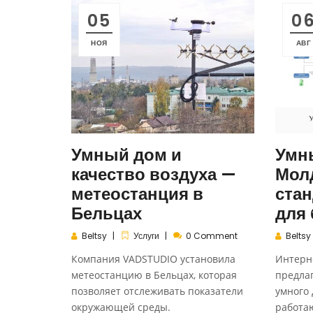
05
0
НОЯ
АВГ
Умный дом и
Умн
качество воздуха —
Мол
метеостанция в
ста
Бельцах
для
Beltsy
Услуги
0 Comment
Beltsy
Компания VADSTUDIO установила
Интерн
метеостанцию в Бельцах, которая
предла
позволяет отслеживать показатели
умного 
окружающей среды.
работаю