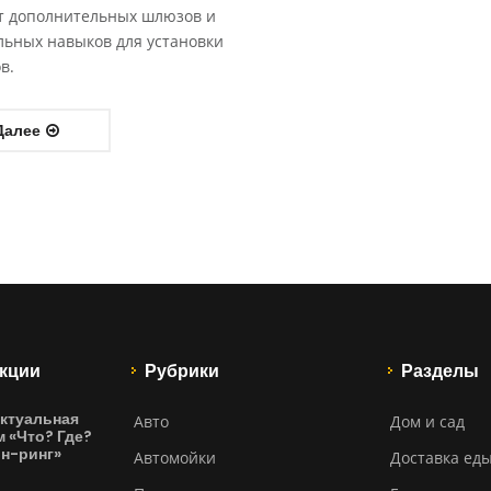
т дополнительных шлюзов и
льных навыков для установки
в.
Далее
кции
Рубрики
Разделы
ктуальная
Авто
Дом и сад
м «Что? Где?
йн-ринг»
Автомойки
Доставка ед