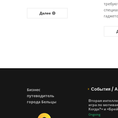
требую
специа
Далее
гаджето
События / А
Бизнес
путеводитель
Вторая интелле
города Бельцы
игра по мотива
Когда?» и «Бре
Ongoing