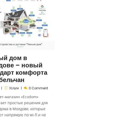
6
ый дом в
дове – новый
ндарт комфорта
 бельчан
Услуги
0 Comment
ет-магазин «Ecodom»
гает простые решения для
дома в Молдове, которые
т напрямую по wi-fi и не