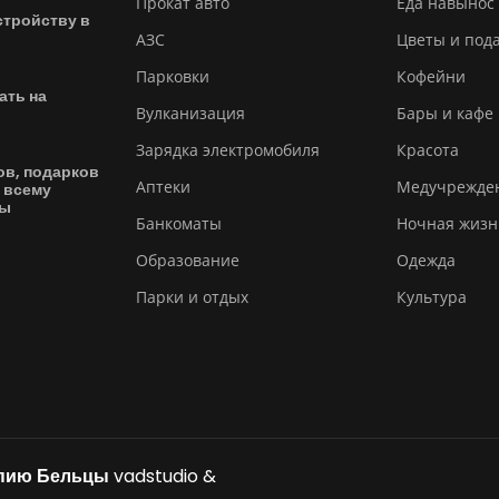
Прокат авто
Еда навынос
стройству в
АЗС
Цветы и под
Парковки
Кофейни
ать на
Вулканизация
Бары и кафе
Зарядка электромобиля
Красота
ов, подарков
Аптеки
Медучрежде
 всему
вы
Банкоматы
Ночная жизн
Образование
Одежда
Парки и отдых
Культура
ипию Бельцы
vadstudio
&