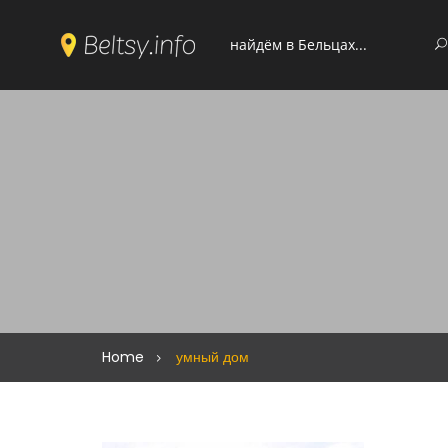
Home
умный дом