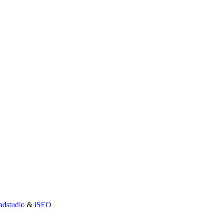
adstudio
&
iSEO