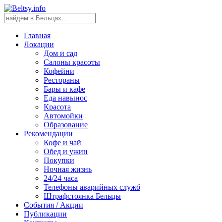
Главная
Локации
Дом и сад
Салоны красоты
Кофейни
Рестораны
Бары и кафе
Еда навынос
Красота
Автомойки
Образование
Рекомендации
Кофе и чай
Обед и ужин
Покупки
Ночная жизнь
24/24 часа
Телефоны аварийных служб
Штрафстоянка Бельцы
События / Акции
Публикации