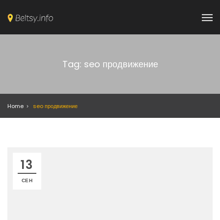
Tag: seo продвижение
Home
seo продвижение
13
СЕН