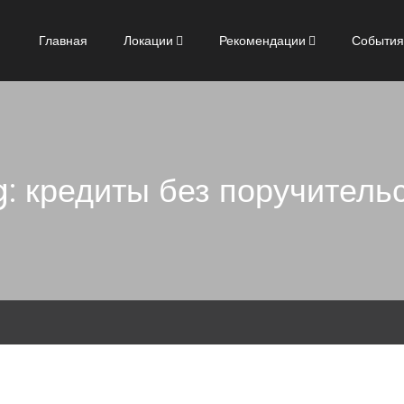
Главная
Локации
Рекомендации
События
: кредиты без поручитель