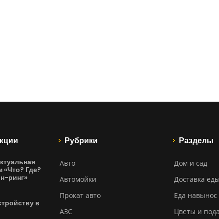
кции
Рубрики
Разделы
ктуальная
Авто
Дом и сад
м «Что? Где?
йн-ринг»
Автомойки
Доставка ед
Прокат авто
Еда навынос
стройству в
АЗС
Цветы и под