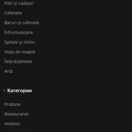
Flori și cadouri
Cafenele
Baruri și cafenele
Înfrumusețare
Spitale și clinici
Viața de noapte
Îmbrăcăminte
Artă
Категории
Produse
Restaurante
Hoteluri