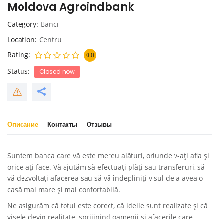
Moldova Agroindbank
Category
Bănci
Location
Centru
Rating
0.0
Status
Closed now
Описание
Контакты
Отзывы
Suntem banca care vă este mereu alături, oriunde v-ați afla și
orice ați face. Vă ajutăm să efectuați plăți sau transferuri, să
vă dezvoltați afacerea sau să vă îndepliniți visul de a avea o
casă mai mare și mai confortabilă.
Ne asigurăm că totul este corect, că ideile sunt realizate și că
visele devin realitate, sprijinind oamenii și afacerile care