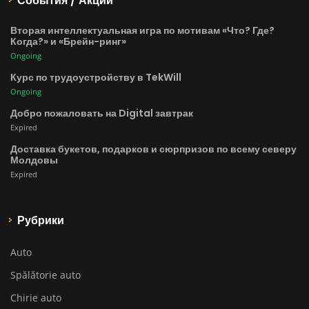
События / Акции
Вторая интеллектуальная игра по мотивам «Что? Где?
Когда?» и «Брейн-ринг»
Ongoing
Курс по трудоустройству в TekWill
Ongoing
Добро пожаловать на Digital завтрак
Expired
Доставка букетов, подарков и сюрпризов по всему северу
Молдовы
Expired
Рубрики
Auto
Spălătorie auto
Chirie auto