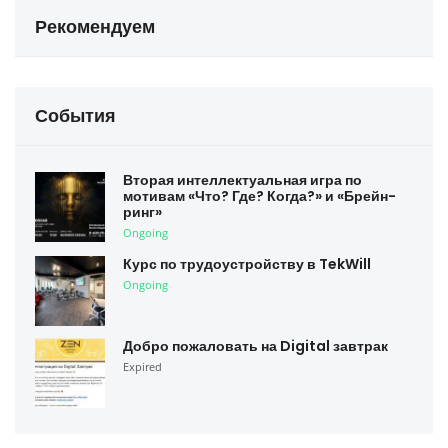
Рекомендуем
События
Вторая интеллектуальная игра по
мотивам «Что? Где? Когда?» и «Брейн-
ринг»
Ongoing
Курс по трудоустройству в TekWill
Ongoing
Добро пожаловать на Digital завтрак
Expired