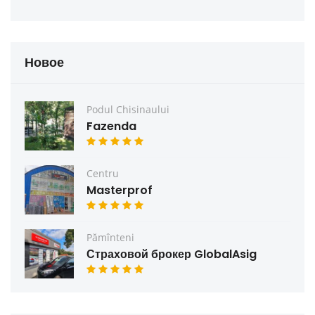
Новое
Podul Chisinaului
Fazenda
Centru
Masterprof
Pămînteni
Страховой брокер GlobalAsig