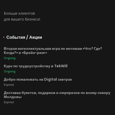
Больше клиентов
для вашего бизнеса!
События / Акции
Вторая интеллектуальная игра по мотивам «Что? Где?
Когда?» и «Брейн-ринг»
Ongoing
Курс по трудоустройству в TekWill
Ongoing
Добро пожаловать на Digital завтрак
Expired
Доставка букетов, подарков и сюрпризов по всему северу
Молдовы
Expired