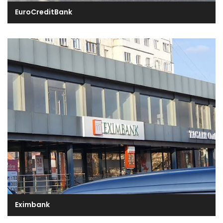
EuroCreditBank
Eximbank