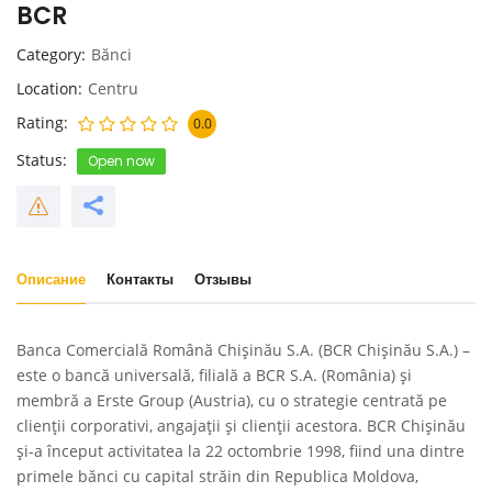
BCR
Category
Bănci
Location
Centru
Rating
0.0
Status
Open now
Описание
Контакты
Отзывы
Banca Comercială Română Chişinău S.A. (BCR Chişinău S.A.) –
este o bancă universală, filială a BCR S.A. (România) și
membră a Erste Group (Austria), cu o strategie centrată pe
clienții corporativi, angajații și clienții acestora. BCR Chișinău
și-a început activitatea la 22 octombrie 1998, fiind una dintre
primele bănci cu capital străin din Republica Moldova,