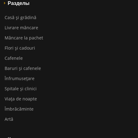
Разделы
Casă și grădină
Livrare mâncare
Mâncare la pachet
Flori și cadouri
Cafenele
Baruri și cafenele
Înfrumusețare
Spitale și clinici
Viața de noapte
Îmbrăcăminte
Artă