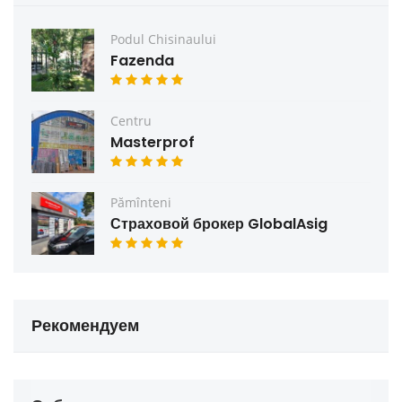
Podul Chisinaului
Fazenda
Centru
Masterprof
Pămînteni
Страховой брокер GlobalAsig
Рекомендуем