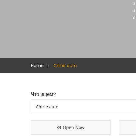
d
d
af
Home
Chirie auto
Что ищем?
Open Now