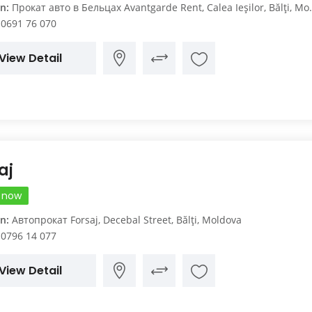
n:
Прокат авто в Бельцах Avantgarde Rent, Calea Ieşilor, Bălți, Moldova
0691 76 070
View Detail
aj
 now
n:
Автопрокат Forsaj, Decebal Street, Bălți, Moldova
0796 14 077
View Detail