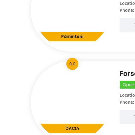
Locatio
Phone:
Pămînteni
0.0
Fors
Open
Locatio
Phone:
DACIA