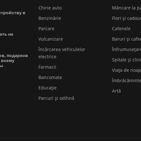
Chirie auto
Mâncare la p
стройству в
Benzinărie
Flori și cadou
Parcare
Cafenele
ать на
Vulcanizare
Baruri și cafe
Încărcarea vehiculelor
Înfrumusețar
ов, подарков
electrice
Spitale și clin
 всему
вы
Farmacii
Viața de noap
Bancomate
Îmbrăcămint
Educaţie
Artă
Parcuri și odihnă