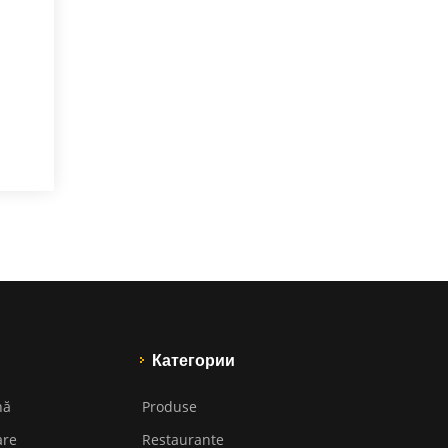
Категории
nă
Produse
are
Restaurante