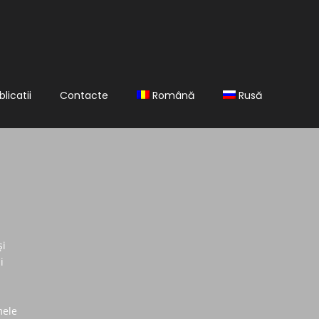
blicatii
Contacte
Română
Rusă
și
i
mele