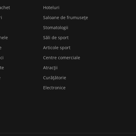
achet
Hoteluri
ri
Saloane de frumusețe
Stomatologii
nele
Săli de sport
e
Articole sport
ici
Centre comerciale
te
Atracții
e
Curățătorie
Electronice