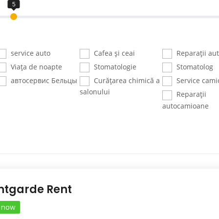
service auto
Cafea și ceai
Reparații au
Viața de noapte
Stomatologie
Stomatolog
автосервис Бельцы
Curățarea chimică a
Service cami
salonului
Reparații
autocamioane
ntgarde Rent
 now