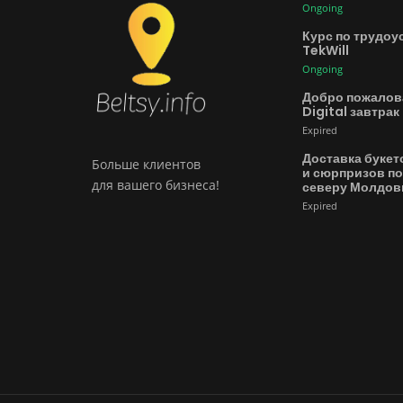
Ongoing
Курс по трудоу
TekWill
Ongoing
Добро пожалов
Digital завтрак
Expired
Доставка букет
Больше клиентов
и сюрпризов по
для вашего бизнеса!
северу Молдо
Expired