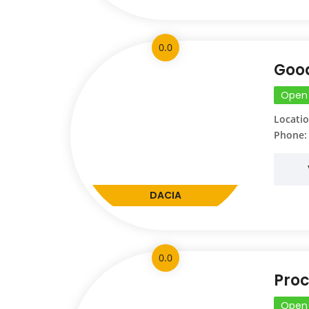
0.0
Goo
Open
Locatio
Phone:
DACIA
0.0
Pro
Open