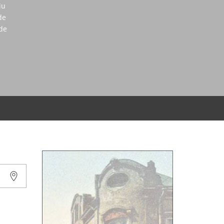
iu
de
 de