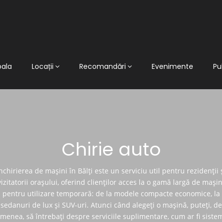
pala
Locații
Recomandări
Evenimente
Pu
Chirie auto
nchirierea de mașini în Bălți este un serviciu util pentru rezidenții 
vizitatorii orașului, oferind clienților acces la o gamă largă de mașin
pentru utilizare temporară: de la modele compacte economice, la
sedanuri de lux și SUV-uri. Atunci când alegeți o mașină, puteți, de
menea, să întrebați despre serviciile suplimentare, cum ar fi siste