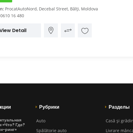
n:
ProcatAutoNord, Decebal Street, Bălți, Moldova
0610 16 480
View Detail
кции
Рубрики
Разделы
ктуальная
Auto
Casă și grădi
м «Что? Где?
йн-ринг»
Spălătorie auto
Livrare mânc