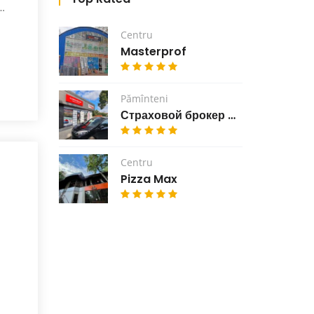
Centru
Masterprof
Pămînteni
Страховой брокер GlobalAsig
Centru
Pizza Max