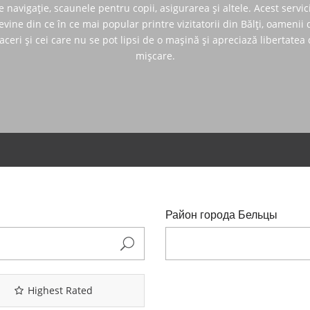
e navigație, scaunele pentru copii, asigurarea și altele. Acest servic
evine din ce în ce mai popular printre vizitatorii din Bălți, oamenii 
aceri și cei care nu se pot lipsi de o mașină și apreciază libertatea
mișcare.
Район города Бельцы
Highest Rated