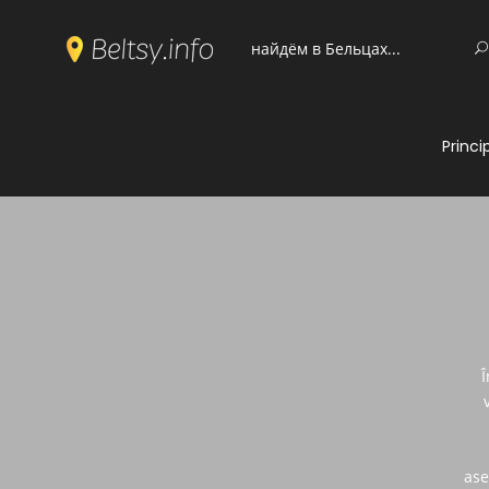
Princi
Î
ase