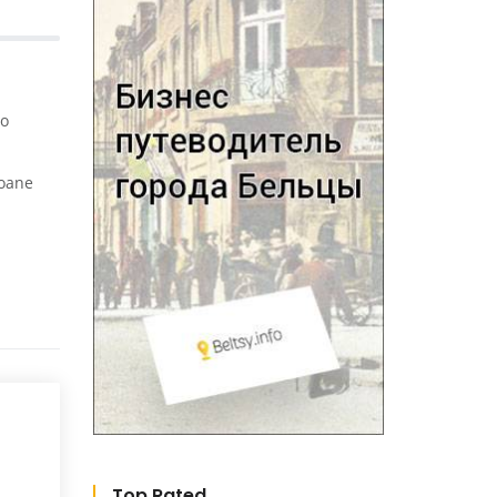
to
oane
Top Rated