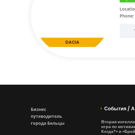
Locatio
Phone:
DACIA
События / А
Бизнес
путеводитель
Вторая интелле
города Бельцы
игра по мотива
Когда?» и «Бре