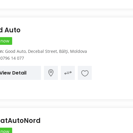
d Auto
 now
n:
Good Auto, Decebal Street, Bălți, Moldova
0796 14 077
View Detail
catAutoNord
 now