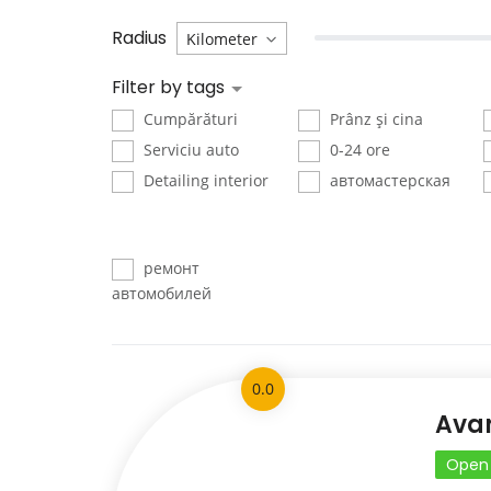
Radius
Filter by tags
Cumpărături
Prânz și cina
Serviciu auto
0-24 ore
Detailing interior
автомастерская
ремонт
автомобилей
0.0
Ava
Open