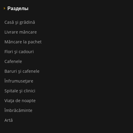
Разделы
Casă și grădină
Livrare mâncare
Mâncare la pachet
Flori și cadouri
Cafenele
Baruri și cafenele
Înfrumusețare
Spitale și clinici
Viața de noapte
Îmbrăcăminte
Artă