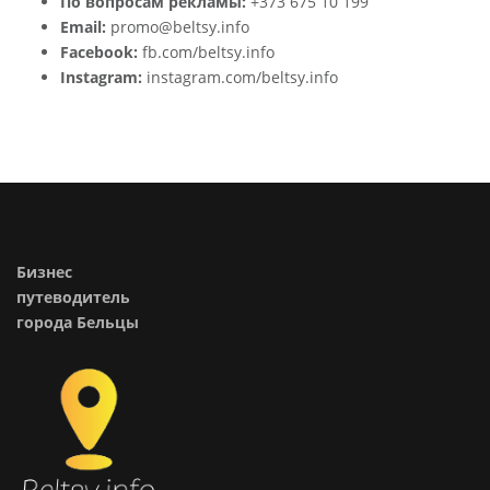
По вопросам рекламы:
+373 675 10 199
Email:
promo@beltsy.info
Facebook:
fb.com/beltsy.info
Instagram:
instagram.com/beltsy.info
Бизнес
путеводитель
города Бельцы