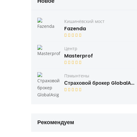
Новое
Кишинёвский мост
Fazenda
Центр
Masterprof
Пэмынтены
Страховой брокер GlobalAsig
Рекомендуем