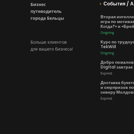
События / А
Бизнес
путеводитель
Вторая интелле
города Бельцы
игра по мотива
Когда?» и «Бре
Ongoing
Курс по трудоу
Больше клиентов
TekWill
для вашего бизнеса!
Ongoing
Добро пожалов
Digital завтрак
Expired
Доставка букет
и сюрпризов по
северу Молдо
Expired