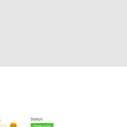
g
Status
0.0
Open now