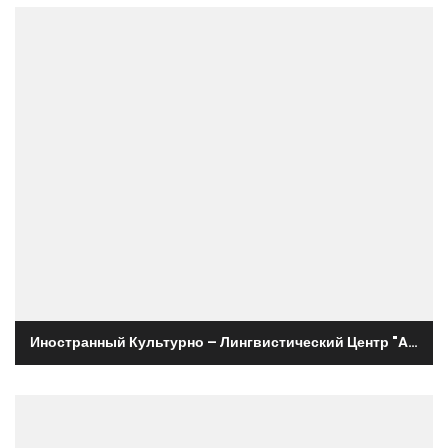
Иностранный Культурно – Лингвистический Центр "Alliance Française de Moldavie"