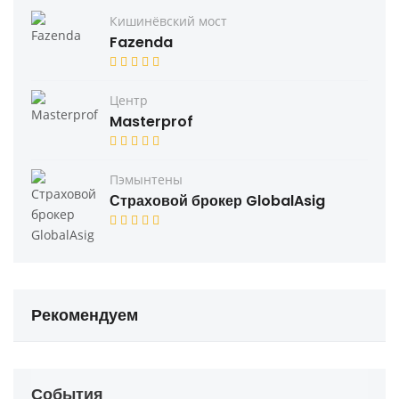
Кишинёвский мост
Fazenda
Центр
Masterprof
Пэмынтены
Страховой брокер GlobalAsig
Рекомендуем
События