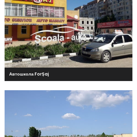
Автошкола ForȘaj