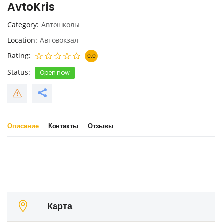
AvtoKris
Category
Автошколы
Location
Автовокзал
Rating
0.0
Status
Open now
Описание
Контакты
Отзывы
Карта