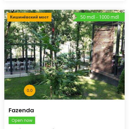
50 mdl
1000 mdl
Кишинёвский мост
0.0
Fazenda
Open now