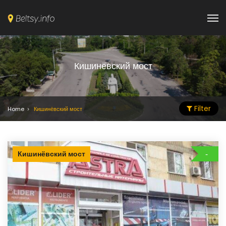
Кишинёвский мост
Filter
Home
Кишинёвский мост
Кишинёвский мост