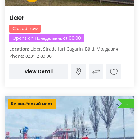
Lider
Closed now
Opens on Понедельник at 08:00
Location:
Lider, Strada Iuri Gagarin, Bălți, Молдавия
Phone:
0231 2 83 90
View Detail
Кишинёвский мост