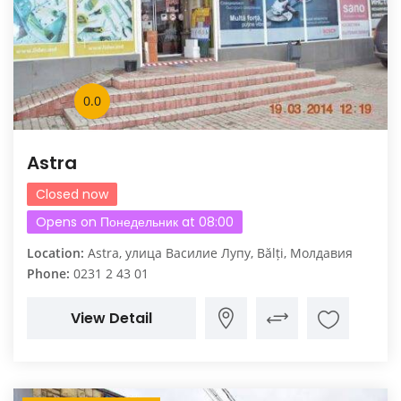
0.0
Astra
Closed now
Opens on Понедельник at 08:00
Location:
Astra, улица Василие Лупу, Bălți, Молдавия
Phone:
0231 2 43 01
View Detail