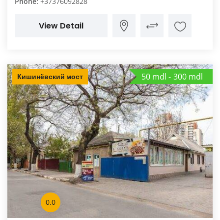
Phone:
+37376092828
View Detail
50 mdl
300 mdl
Кишинёвский мост
0.0