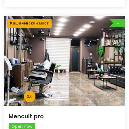
Кишинёвский мост
0.0
Mencult.pro
Open now