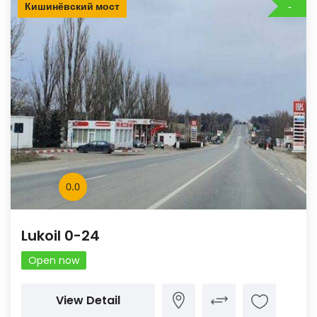
Кишинёвский мост
0.0
Lukoil 0-24
Open now
View Detail