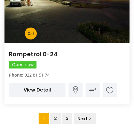
0.0
Rompetrol 0-24
Open now
Phone:
022 81 51 74
View Detail
1
2
3
Next