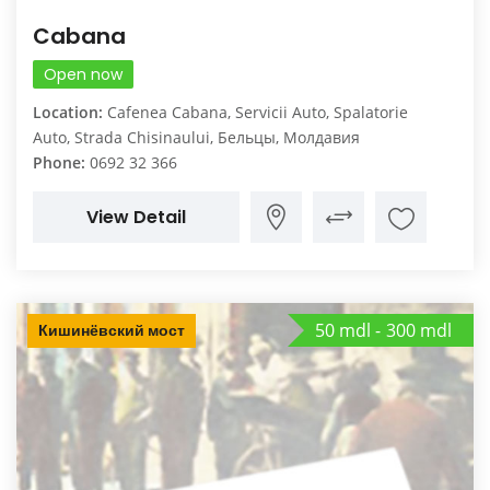
Cabana
Open now
Location:
Cafenea Cabana, Servicii Auto, Spalatorie
Auto, Strada Chisinaului, Бельцы, Молдавия
Phone:
0692 32 366
View Detail
50 mdl
300 mdl
Кишинёвский мост