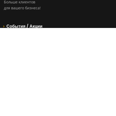
Больше клиентов
для вашего бизнеса!
События / Акции
Вторая интеллектуальная игра по мотивам «Что? Где?
Когда?» и «Брейн-ринг»
Ongoing
Курс по трудоустройству в TekWill
Ongoing
Добро пожаловать на Digital завтрак
Expired
Доставка букетов, подарков и сюрпризов по всему северу
Молдовы
Expired
Рубрики