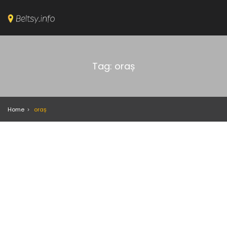
Tag: oraș
Home
oraș