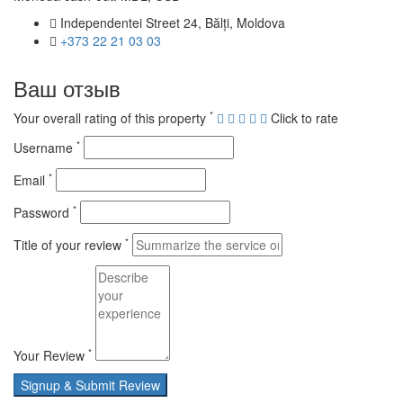
Independentei Street 24, Bălți, Moldova
+373 22 21 03 03
Ваш отзыв
*
Your overall rating of this property
Click to rate
*
Username
*
Email
*
Password
*
Title of your review
*
Your Review
Signup & Submit Review