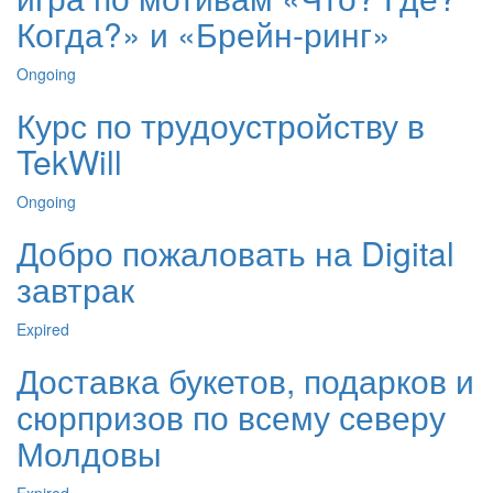
Когда?» и «Брейн-ринг»
Ongoing
Курс по трудоустройству в
TekWill
Ongoing
Добро пожаловать на Digital
завтрак
Expired
Доставка букетов, подарков и
сюрпризов по всему северу
Молдовы