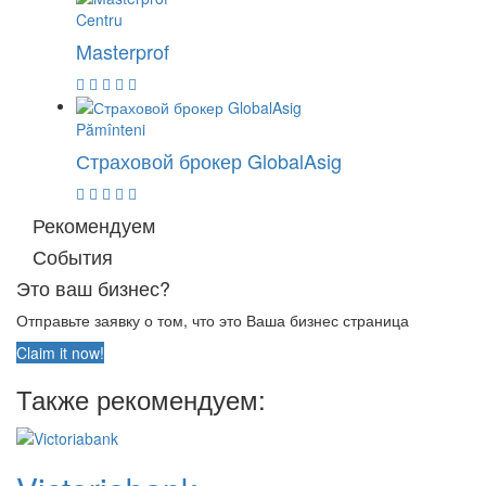
Centru
Masterprof
Pămînteni
Страховой брокер GlobalAsig
Рекомендуем
События
Это ваш бизнес?
Отправьте заявку о том, что это Ваша бизнес страница
Claim it now!
Также рекомендуем: