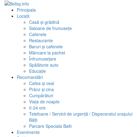
Principala
Locații
Casă și grădină
Saloane de frumusețe
Cafenele
Restaurante
Baruri și cafenele
Mâncare la pachet
Înfrumusețare
Spălătorie auto
Educaţie
Recomandări
Cafea și ceai
Prânz și cina
Cumpărături
Viața de noapte
0-24 ore
Telefoane / Servicii de urgență / Dispeceratul orașului
Bălți
Parcare Speciala Balti
Evenimente