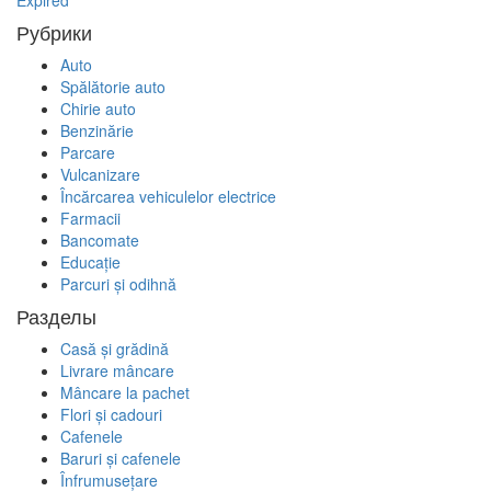
Expired
Рубрики
Auto
Spălătorie auto
Chirie auto
Benzinărie
Parcare
Vulcanizare
Încărcarea vehiculelor electrice
Farmacii
Bancomate
Educaţie
Parcuri și odihnă
Разделы
Casă și grădină
Livrare mâncare
Mâncare la pachet
Flori și cadouri
Cafenele
Baruri și cafenele
Înfrumusețare