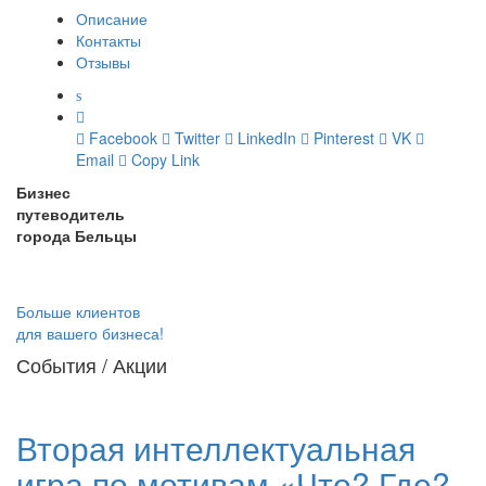
Описание
Контакты
Отзывы
Facebook
Twitter
LinkedIn
Pinterest
VK
Email
Copy Link
Бизнес
путеводитель
города Бельцы
Больше клиентов
для вашего бизнеса!
События / Акции
Вторая интеллектуальная
игра по мотивам «Что? Где?