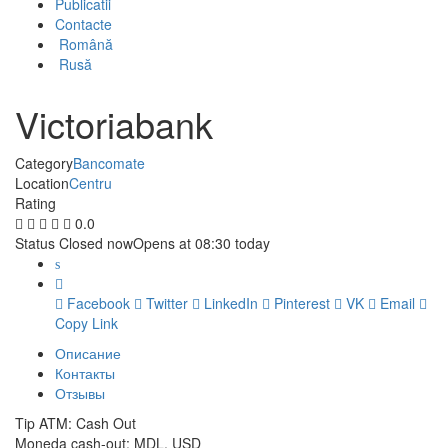
Publicatii
Contacte
Română
Rusă
Victoriabank
Category
Bancomate
Location
Centru
Rating
0.0
Status
Closed now
Opens at 08:30 today
Facebook
Twitter
LinkedIn
Pinterest
VK
Email
Copy Link
Описание
Контакты
Отзывы
Tip ATM: Cash Out
Moneda cash-out: MDL, USD