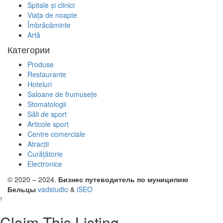
Spitale și clinici
Viața de noapte
Îmbrăcăminte
Artă
Категории
Produse
Restaurante
Hoteluri
Saloane de frumusețe
Stomatologii
Săli de sport
Articole sport
Centre comerciale
Atracții
Curățătorie
Electronice
© 2020 – 2024.
Бизнес путеводитель по муниципию
Бельцы
vadstudio
&
iSEO
Claim This Listing