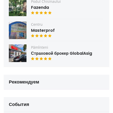
Podul Chisinaului
Fazenda
Centru
Masterprof
Pămînteni
Страховой брокер GlobalAsig
Рекомендуем
События