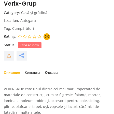
Verix-Grup
Category
Casă și grădină
Location
Autogara
Tag
Cumpărături
Rating
0.0
Status
Closed now
Описание
Контакты
Отзывы
VERIX-GRUP este unul dintre cei mai mari importatori de
materiale de construcții, cum ar fi gresie, faianță, mortar,
laminat, linoleum, robineți, accesorii pentru baie, siding,
plinte, plafoane, tapet, uși, vopsele și lacuri, cărămizi de
fațadă și multe altele.