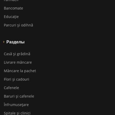
Bancomate
Educaţie
Parcuri și odihnă
Разделы
Casă și grădină
Livrare mâncare
Mâncare la pachet
Flori și cadouri
Cafenele
Baruri și cafenele
Înfrumusețare
Spitale și clinici