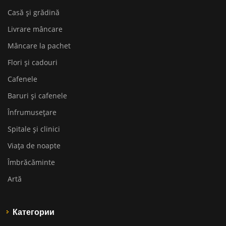
Casă și grădină
Livrare mâncare
Mâncare la pachet
Flori și cadouri
Cafenele
Baruri și cafenele
Înfrumusețare
Spitale și clinici
Viața de noapte
Îmbrăcăminte
Artă
Категории