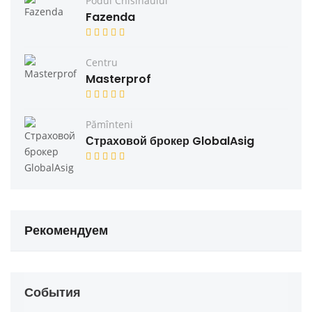
Podul Chisinaului
Fazenda
Centru
Masterprof
Pămînteni
Страховой брокер GlobalAsig
Рекомендуем
События