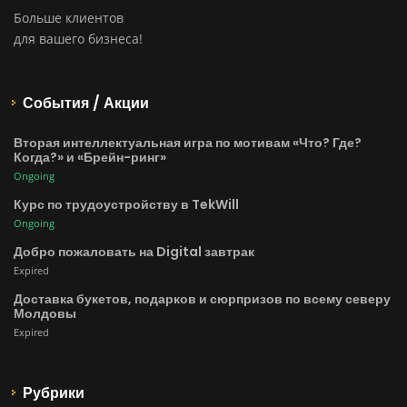
Больше клиентов
для вашего бизнеса!
События / Акции
Вторая интеллектуальная игра по мотивам «Что? Где?
Когда?» и «Брейн-ринг»
Ongoing
Курс по трудоустройству в TekWill
Ongoing
Добро пожаловать на Digital завтрак
Expired
Доставка букетов, подарков и сюрпризов по всему северу
Молдовы
Expired
Рубрики