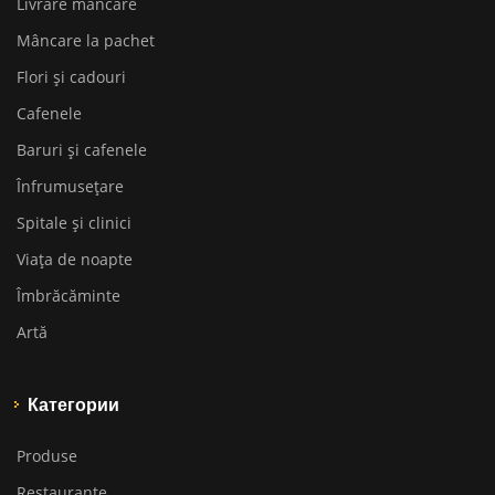
Livrare mâncare
Mâncare la pachet
Flori și cadouri
Cafenele
Baruri și cafenele
Înfrumusețare
Spitale și clinici
Viața de noapte
Îmbrăcăminte
Artă
Категории
Produse
Restaurante