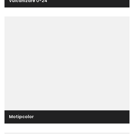
Vulcanizare 0-24
Motipcolor