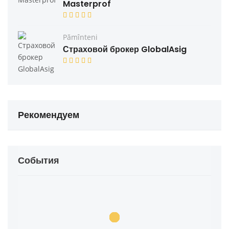
Masterprof
Pămînteni
Страховой брокер GlobalAsig
Рекомендуем
События