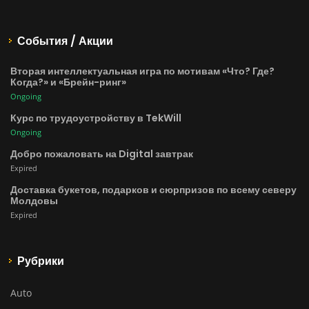
События / Акции
Вторая интеллектуальная игра по мотивам «Что? Где?
Когда?» и «Брейн-ринг»
Ongoing
Курс по трудоустройству в TekWill
Ongoing
Добро пожаловать на Digital завтрак
Expired
Доставка букетов, подарков и сюрпризов по всему северу
Молдовы
Expired
Рубрики
Auto