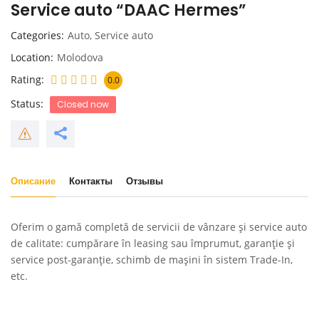
Service auto “DAAC Hermes”
Categories
Auto
,
Service auto
Location
Molodova
Rating
0.0
Status
Closed now
Описание
Контакты
Отзывы
Oferim o gamă completă de servicii de vânzare și service auto
de calitate: cumpărare în leasing sau împrumut, garanție și
service post-garanție, schimb de mașini în sistem Trade-In,
etc.