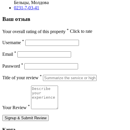
Бельцы, Молдова
0231-7-03-41
Ваш отзыв
*
Your overall rating of this property
Click to rate
*
Username
*
Email
*
Password
*
Title of your review
*
Your Review
Signup & Submit Review
Карта