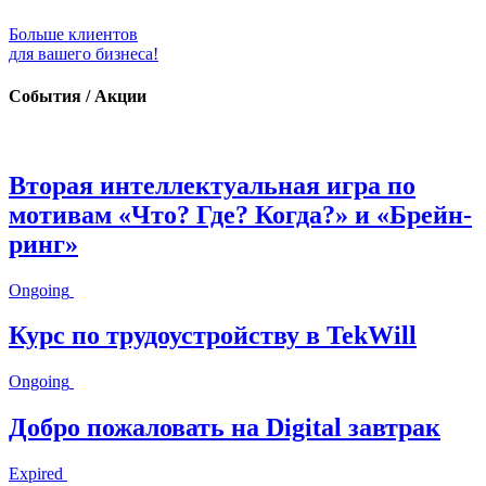
Больше клиентов
для вашего бизнеса!
События / Акции
Вторая интеллектуальная игра по
мотивам «Что? Где? Когда?» и «Брейн-
ринг»
Ongoing
Курс по трудоустройству в TekWill
Ongoing
Добро пожаловать на Digital завтрак
Expired