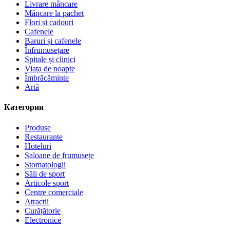
Livrare mâncare
Mâncare la pachet
Flori și cadouri
Cafenele
Baruri și cafenele
Înfrumusețare
Spitale și clinici
Viața de noapte
Îmbrăcăminte
Artă
Категории
Produse
Restaurante
Hoteluri
Saloane de frumusețe
Stomatologii
Săli de sport
Articole sport
Centre comerciale
Atracții
Curățătorie
Electronice