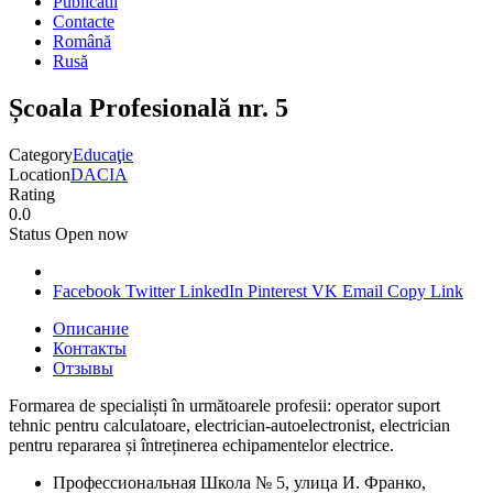
Publicatii
Contacte
Română
Rusă
Școala Profesională nr. 5
Category
Educaţie
Location
DACIA
Rating
0.0
Status
Open now
Facebook
Twitter
LinkedIn
Pinterest
VK
Email
Copy Link
Описание
Контакты
Отзывы
Formarea de specialiști în următoarele profesii: operator suport
tehnic pentru calculatoare, electrician-autoelectronist, electrician
pentru repararea și întreținerea echipamentelor electrice.
Профессиональная Школа № 5, улица И. Франко,