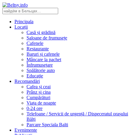
Principala
Locații
Casă și grădină
Saloane de frumusețe
Cafenele
Restaurante
Baruri și cafenele
Mâncare la pachet
Înfrumusețare
Spălătorie auto
Educaţie
Recomandări
Cafea și ceai
Prânz și cina
Cumpărături
Viața de noapte
0-24 ore
Telefoane / Servicii de urgență / Dispeceratul orașului
Bălți
Parcare Speciala Balti
Evenimente