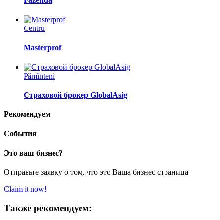
Fazenda
Centru
Masterprof
Pămînteni
Страховой брокер GlobalAsig
Рекомендуем
События
Это ваш бизнес?
Отправьте заявку о том, что это Ваша бизнес страница
Claim it now!
Также рекомендуем: