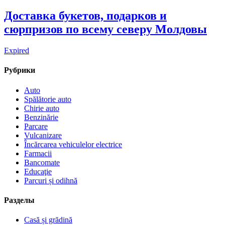
Доставка букетов, подарков и
сюрпризов по всему северу Молдовы
Expired
Рубрики
Auto
Spălătorie auto
Chirie auto
Benzinărie
Parcare
Vulcanizare
Încărcarea vehiculelor electrice
Farmacii
Bancomate
Educaţie
Parcuri și odihnă
Разделы
Casă și grădină