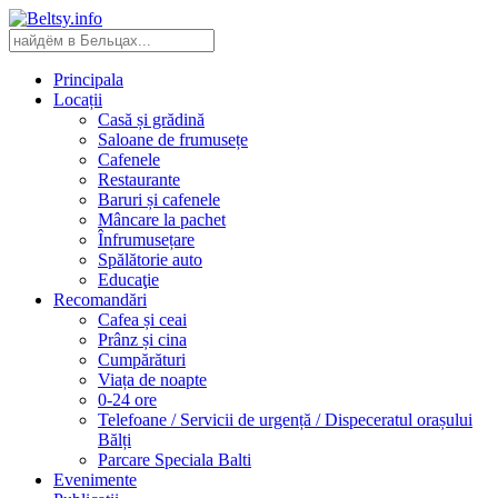
Principala
Locații
Casă și grădină
Saloane de frumusețe
Cafenele
Restaurante
Baruri și cafenele
Mâncare la pachet
Înfrumusețare
Spălătorie auto
Educaţie
Recomandări
Cafea și ceai
Prânz și cina
Cumpărături
Viața de noapte
0-24 ore
Telefoane / Servicii de urgență / Dispeceratul orașului
Bălți
Parcare Speciala Balti
Evenimente