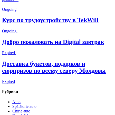
Ongoing
Курс по трудоустройству в TekWill
Ongoing
Добро пожаловать на Digital завтрак
Expired
Доставка букетов, подарков и
сюрпризов по всему северу Молдовы
Expired
Рубрики
Auto
Spălătorie auto
Chirie auto