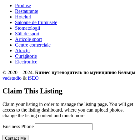
Produse
Restaurante
Hoteluri
Saloane de frumusețe
Stomatologii
Săli de sport
Articole sport
Centre comerciale
Atracții
Curățătorie
Electronice
© 2020 – 2024.
Бизнес путеводитель по муниципию Бельцы
vadstudio
&
iSEO
Claim This Listing
Claim your listing in order to manage the listing page. You will get
access to the listing dashboard, where you can upload photos,
change the listing content and much more.
Business Phone