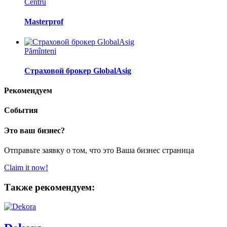
Centru
Masterprof
Pămînteni
Страховой брокер GlobalAsig
Рекомендуем
События
Это ваш бизнес?
Отправьте заявку о том, что это Ваша бизнес страница
Claim it now!
Также рекомендуем: