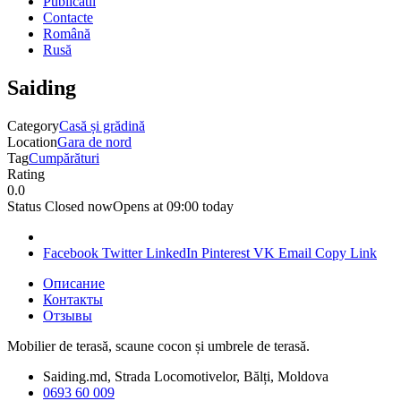
Publicatii
Contacte
Română
Rusă
Saiding
Category
Casă și grădină
Location
Gara de nord
Tag
Cumpărături
Rating
0.0
Status
Closed now
Opens at 09:00 today
Facebook
Twitter
LinkedIn
Pinterest
VK
Email
Copy Link
Описание
Контакты
Отзывы
Mobilier de terasă, scaune cocon și umbrele de terasă.
Saiding.md, Strada Locomotivelor, Bălți, Moldova
0693 60 009