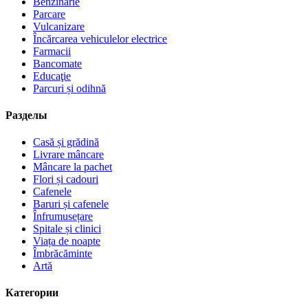
Benzinărie
Parcare
Vulcanizare
Încărcarea vehiculelor electrice
Farmacii
Bancomate
Educaţie
Parcuri și odihnă
Разделы
Casă și grădină
Livrare mâncare
Mâncare la pachet
Flori și cadouri
Cafenele
Baruri și cafenele
Înfrumusețare
Spitale și clinici
Viața de noapte
Îmbrăcăminte
Artă
Категории