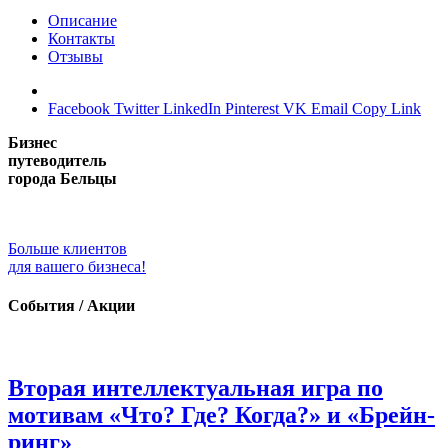
Описание
Контакты
Отзывы
Facebook
Twitter
LinkedIn
Pinterest
VK
Email
Copy Link
Бизнес
путеводитель
города Бельцы
Больше клиентов
для вашего бизнеса!
События / Акции
Вторая интеллектуальная игра по
мотивам «Что? Где? Когда?» и «Брейн-
ринг»