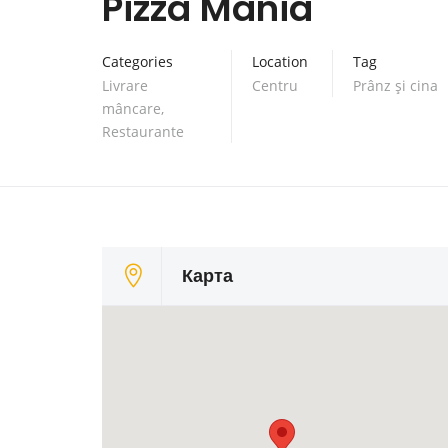
Pizza Mania
Categories
Location
Tag
Livrare
Centru
Prânz și cina
mâncare
,
Restaurante
Карта