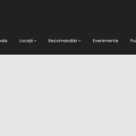
pala
Locații
Recomandări
Evenimente
Pu