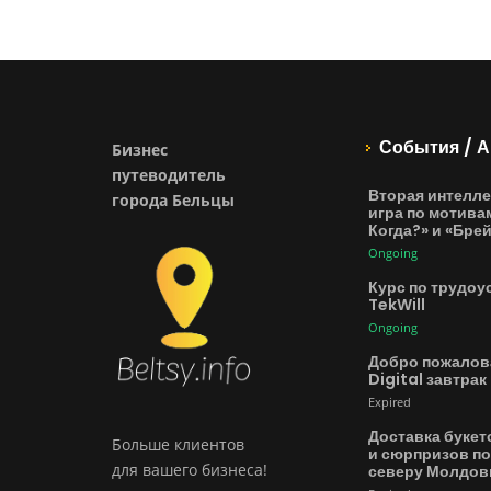
События / А
Бизнес
путеводитель
Вторая интелле
города Бельцы
игра по мотива
Когда?» и «Бре
Ongoing
Курс по трудоу
TekWill
Ongoing
Добро пожалов
Digital завтрак
Expired
Доставка букет
Больше клиентов
и сюрпризов по
для вашего бизнеса!
северу Молдо