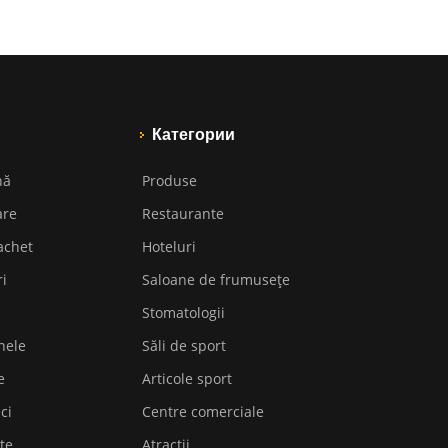
Категории
nă
Produse
are
Restaurante
achet
Hoteluri
ri
Saloane de frumusețe
Stomatologii
nele
Săli de sport
e
Articole sport
ici
Centre comerciale
te
Atracții