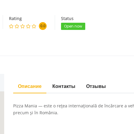
Rating
Status
0.0
Open now
Описание
Контакты
Отзывы
Pizza Mania — este o rețea internațională de încărcare a veh
precum și în România.