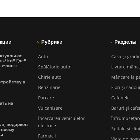
кции
Рубрики
Разделы
ктуальная
Auto
Casă și grădi
м «Что? Где?
йн-ринг»
Spălătorie auto
Livrare mânc
Chirie auto
Mâncare la p
стройству в
Benzinărie
Flori și cadou
Parcare
Cafenele
ать на
Vulcanizare
Baruri și cafe
Încărcarea vehiculelor
Înfrumusețar
ов, подарков
electrice
Spitale și clin
 всему
вы
Farmacii
Viața de noap