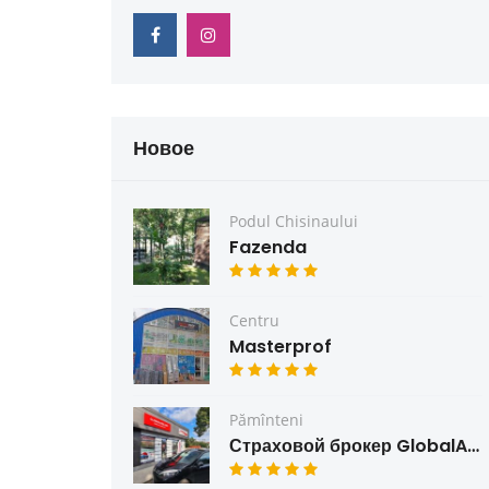
Новое
Podul Chisinaului
Fazenda
Centru
Masterprof
Pămînteni
Страховой брокер GlobalAsig