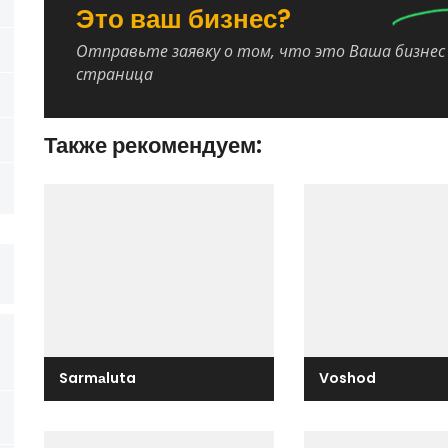
Это ваш бизнес?
Отправьте заявку о том, что это Ваша бизнес
страница
Также рекомендуем:
Sarmаluta
Voshod