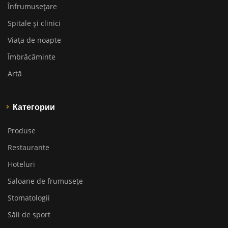
Înfrumusețare
Spitale și clinici
Viața de noapte
Îmbrăcăminte
Artă
Категории
Produse
Restaurante
Hoteluri
Saloane de frumusețe
Stomatologii
Săli de sport