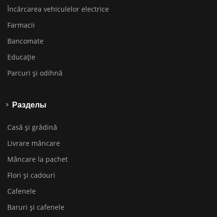
Încărcarea vehiculelor electrice
Farmacii
Bancomate
Educaţie
Parcuri și odihnă
Разделы
Casă și grădină
Livrare mâncare
Mâncare la pachet
Flori și cadouri
Cafenele
Baruri și cafenele