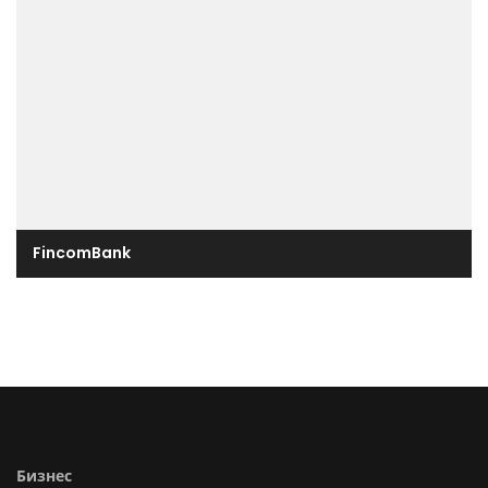
FincomBank
Бизнес