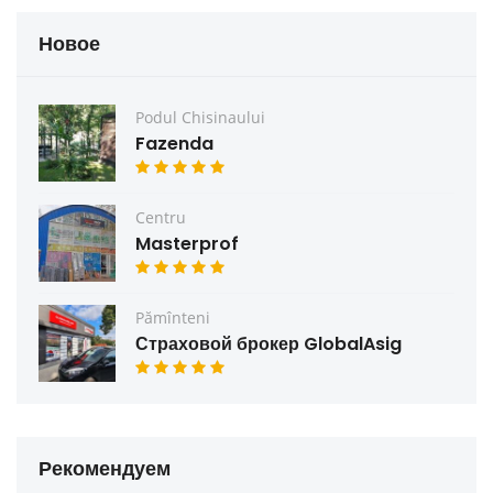
Новое
Podul Chisinaului
Fazenda
Centru
Masterprof
Pămînteni
Страховой брокер GlobalAsig
Рекомендуем