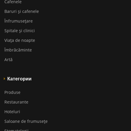
Cafenele
Baruri și cafenele
Înfrumusețare
Spitale și clinici
Viața de noapte
Îmbrăcăminte
Artă
Категории
Produse
Restaurante
Hoteluri
Saloane de frumusețe
Stomatologii