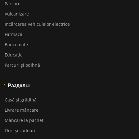
Parcare
Vulcanizare
Încărcarea vehiculelor electrice
Farmacii
Bancomate
Educaţie
Parcuri și odihnă
Разделы
Casă și grădină
Livrare mâncare
Mâncare la pachet
Flori și cadouri