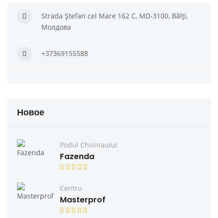
Strada Ștefan cel Mare 162 C, MD-3100, Bălți,
Молдова
+37369155588
Новое
Podul Chisinaului
Fazenda
Centru
Masterprof