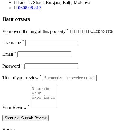
Linella, Strada Bulgara, Bălți, Moldova
0608 08 817
Ваш отзыв
*
Your overall rating of this property
Click to rate
*
Username
*
Email
*
Password
*
Title of your review
*
Your Review
Signup & Submit Review
Карта