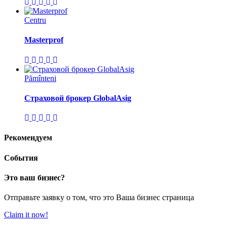
Centru
Masterprof
Pămînteni
Страховой брокер GlobalAsig
Рекомендуем
События
Это ваш бизнес?
Отправьте заявку о том, что это Ваша бизнес страница
Claim it now!