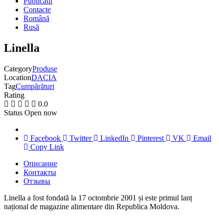
Publicatii
Contacte
Română
Rusă
Linella
Category
Produse
Location
DACIA
Tag
Cumpărături
Rating
0.0
Status
Open now
Facebook
Twitter
LinkedIn
Pinterest
VK
Email
Copy Link
Описание
Контакты
Отзывы
Linella a fost fondată la 17 octombrie 2001 și este primul lanț
național de magazine alimentare din Republica Moldova.