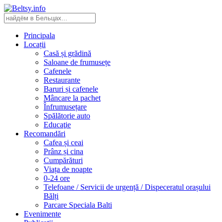
Principala
Locații
Casă și grădină
Saloane de frumusețe
Cafenele
Restaurante
Baruri și cafenele
Mâncare la pachet
Înfrumusețare
Spălătorie auto
Educaţie
Recomandări
Cafea și ceai
Prânz și cina
Cumpărături
Viața de noapte
0-24 ore
Telefoane / Servicii de urgență / Dispeceratul orașului
Bălți
Parcare Speciala Balti
Evenimente