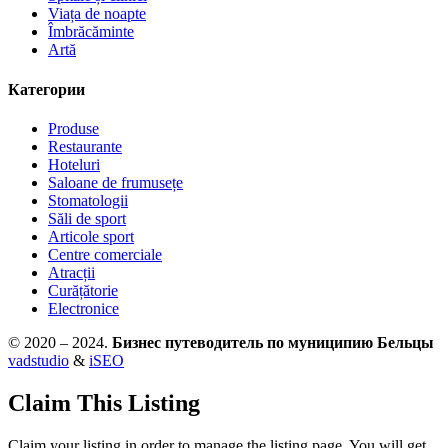
Viața de noapte
Îmbrăcăminte
Artă
Категории
Produse
Restaurante
Hoteluri
Saloane de frumusețe
Stomatologii
Săli de sport
Articole sport
Centre comerciale
Atracții
Curățătorie
Electronice
© 2020 – 2024.
Бизнес путеводитель по муниципию Бельцы
vadstudio
&
iSEO
Claim This Listing
Claim your listing in order to manage the listing page. You will get