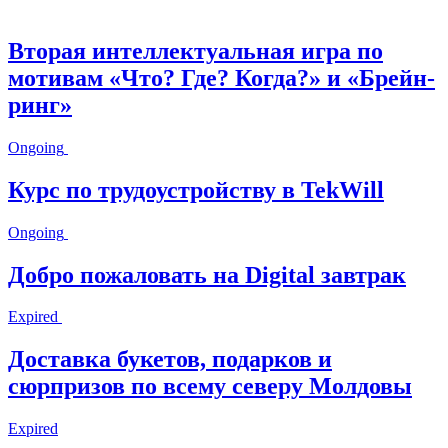
Вторая интеллектуальная игра по
мотивам «Что? Где? Когда?» и «Брейн-
ринг»
Ongoing
Курс по трудоустройству в TekWill
Ongoing
Добро пожаловать на Digital завтрак
Expired
Доставка букетов, подарков и
сюрпризов по всему северу Молдовы
Expired