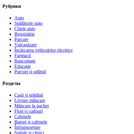
Рубрики
Auto
Spălătorie auto
Chirie auto
Benzinărie
Parcare
Vulcanizare
Încărcarea vehiculelor electrice
Farmacii
Bancomate
Educaţie
Parcuri și odihnă
Разделы
Casă și grădină
Livrare mâncare
Mâncare la pachet
Flori și cadouri
Cafenele
Baruri și cafenele
Înfrumusețare
Spitale și clinici