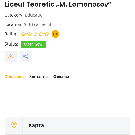
Liceul Teoretic „M. Lomonosov”
Category
Educaţie
Location
9-10 cartierul
Rating
0.0
Status
Open now
Описание
Контакты
Отзывы
Карта