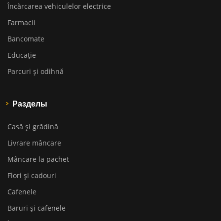
Încărcarea vehiculelor electrice
Farmacii
Bancomate
Educaţie
Parcuri și odihnă
Разделы
Casă și grădină
Livrare mâncare
Mâncare la pachet
Flori și cadouri
Cafenele
Baruri și cafenele