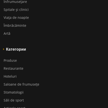
Înfrumusețare
Spitale și clinici
Viața de noapte
Îmbrăcăminte
Artă
Категории
Produse
Restaurante
Hoteluri
Saloane de frumusețe
Stomatologii
Săli de sport