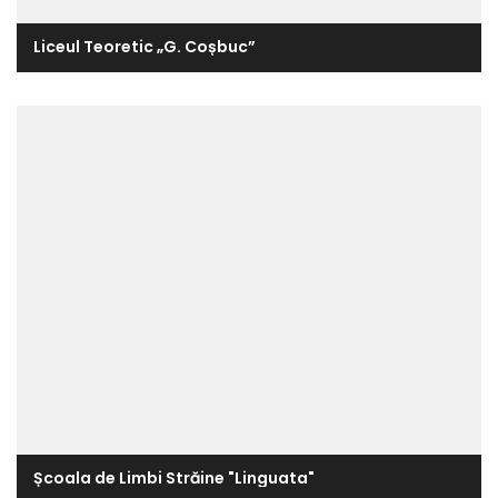
Liceul Teoretic „G. Coșbuc”
Școala de Limbi Străine "Linguata"