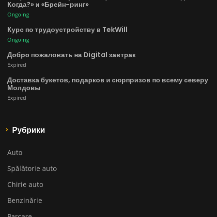
Когда?» и «Брейн-ринг»
Ongoing
Курс по трудоустройству в TekWill
Ongoing
Добро пожаловать на Digital завтрак
Expired
Доставка букетов, подарков и сюрпризов по всему северу
Молдовы
Expired
Рубрики
Auto
Spălătorie auto
Chirie auto
Benzinărie
Parcare