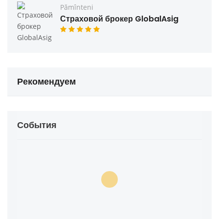
Pămînteni
Страховой брокер GlobalAsig
Рекомендуем
События