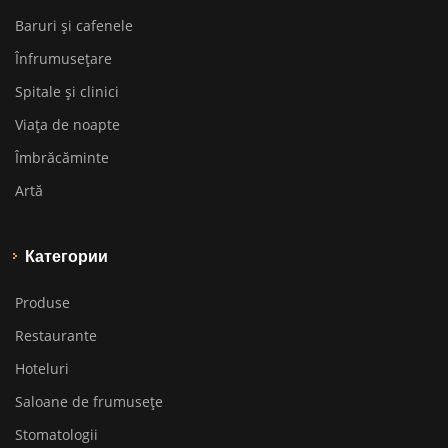
Baruri și cafenele
Înfrumusețare
Spitale și clinici
Viața de noapte
Îmbrăcăminte
Artă
Категории
Produse
Restaurante
Hoteluri
Saloane de frumusețe
Stomatologii