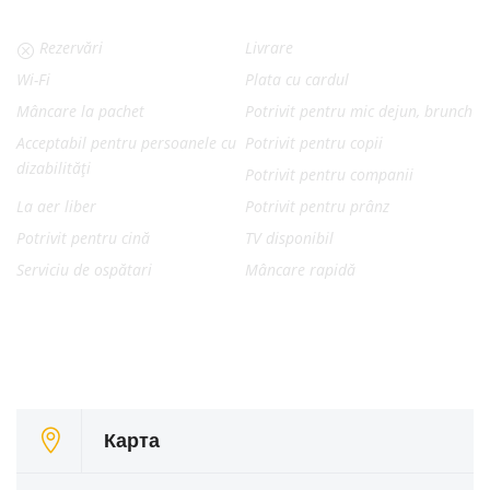
Rezervări
Livrare
Wi-Fi
Plata cu cardul
Mâncare la pachet
Potrivit pentru mic dejun, brunch
Acceptabil pentru persoanele cu
Potrivit pentru copii
dizabilități
Potrivit pentru companii
La aer liber
Potrivit pentru prânz
Potrivit pentru cină
TV disponibil
Serviciu de ospătari
Mâncare rapidă
Карта