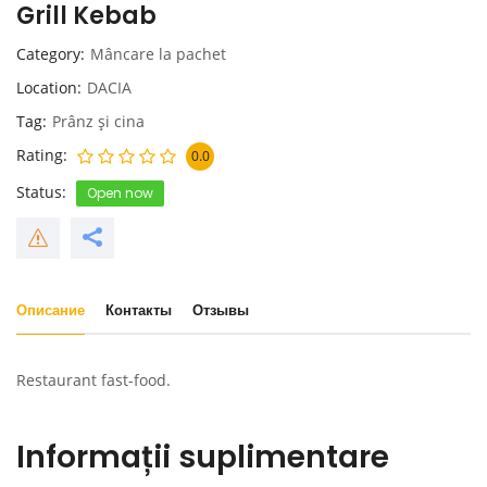
Grill Kebab
Category
Mâncare la pachet
Location
DACIA
Tag
Prânz și cina
Rating
0.0
Status
Open now
Описание
Контакты
Отзывы
Restaurant fast-food.
Informații suplimentare