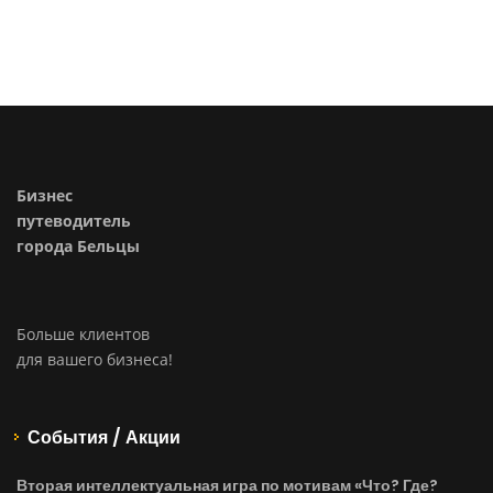
Бизнес
путеводитель
города Бельцы
Больше клиентов
для вашего бизнеса!
События / Акции
Вторая интеллектуальная игра по мотивам «Что? Где?