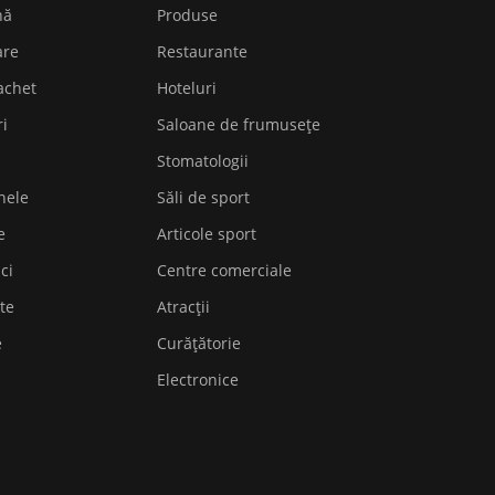
nă
Produse
are
Restaurante
achet
Hoteluri
ri
Saloane de frumusețe
Stomatologii
nele
Săli de sport
e
Articole sport
ici
Centre comerciale
te
Atracții
e
Curățătorie
Electronice