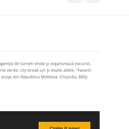
Agenția de turism vinde și organizează excursii,
te verde, city break-uri și multe altele. “Favorit-
e orașe din Republica Moldova: Chișinău, Bălți,
Claim it now!