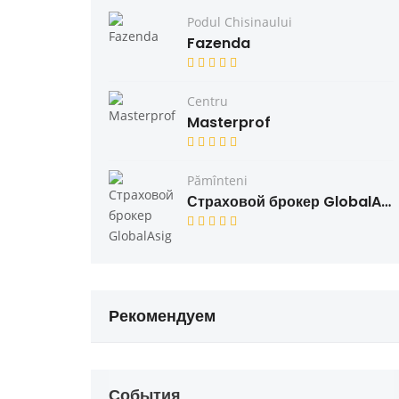
Podul Chisinaului
Fazenda
Centru
Masterprof
Pămînteni
Страховой брокер GlobalAsig
Рекомендуем
События