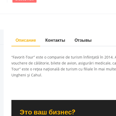
Описание
Контакты
Отзывы
“Favorit-Tour” este o companie de turism înființată în 2014. 
vouchere de călătorie, bilete de avion, asigurări medicale, car
Tour” este o rețea națională de turism cu filiale în mai mult
Ungheni și Cahul.
Это ваш бизнес?