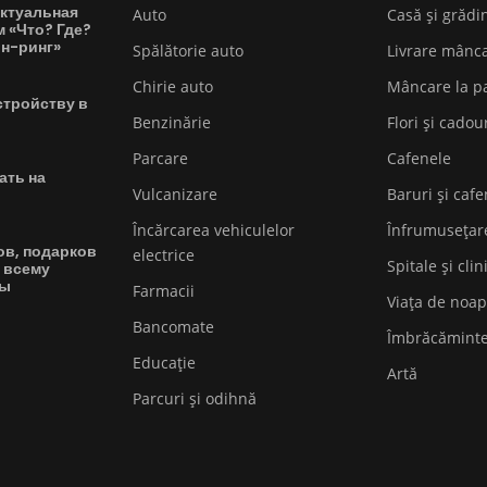
ктуальная
Auto
Casă și grădi
м «Что? Где?
йн-ринг»
Spălătorie auto
Livrare mânc
Chirie auto
Mâncare la p
стройству в
Benzinărie
Flori și cadou
Parcare
Cafenele
ать на
Vulcanizare
Baruri și cafe
Încărcarea vehiculelor
Înfrumusețar
ов, подарков
electrice
Spitale și clin
 всему
вы
Farmacii
Viața de noap
Bancomate
Îmbrăcămint
Educaţie
Artă
Parcuri și odihnă