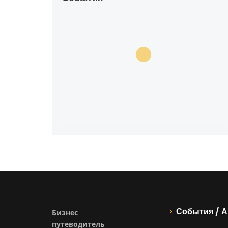
События / А
Бизнес
путеводитель