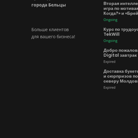
Вторая интелле
города Бельцы
игра по мотива
Когда?» и «Бре
Ongoing
Курс по трудоу
Больше клиентов
TekWill
для вашего бизнеса!
Ongoing
Добро пожалов
Digital завтрак
Expired
Доставка букет
и сюрпризов по
северу Молдо
Expired