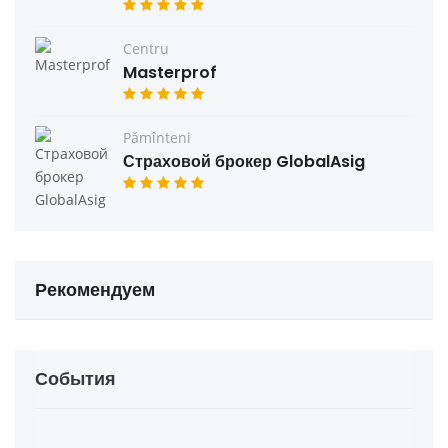
Centru
Masterprof
Pămînteni
Страховой брокер GlobalAsig
Рекомендуем
События