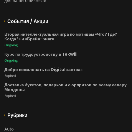
для вашего бизнеса!
События / Акции
Вторая интеллектуальная игра по мотивам «Что? Где?
Когда?» и «Брейн-ринг»
Ongoing
Курс по трудоустройству в TekWill
Ongoing
Добро пожаловать на Digital завтрак
Expired
Доставка букетов, подарков и сюрпризов по всему северу
Молдовы
Expired
Рубрики
Auto