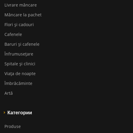
Livrare mâncare
Mâncare la pachet
Flori și cadouri
Cafenele
Baruri și cafenele
Înfrumusețare
Spitale și clinici
Viața de noapte
Îmbrăcăminte
Artă
Категории
Produse