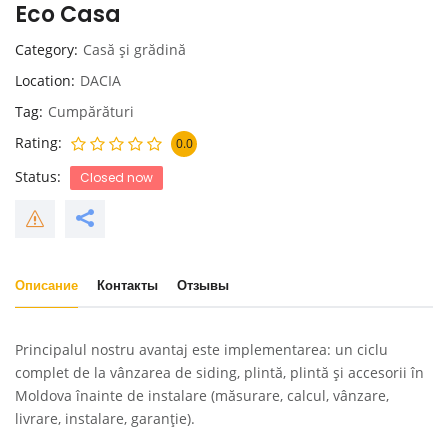
Eco Casa
Category
Casă și grădină
Location
DACIA
Tag
Cumpărături
Rating
0.0
Status
Closed now
Описание
Контакты
Отзывы
Principalul nostru avantaj este implementarea: un ciclu
complet de la vânzarea de siding, plintă, plintă și accesorii în
Moldova înainte de instalare (măsurare, calcul, vânzare,
livrare, instalare, garanție).