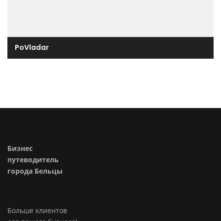
PoVladar
Бизнес
путеводитель
города Бельцы
Больше клиентов