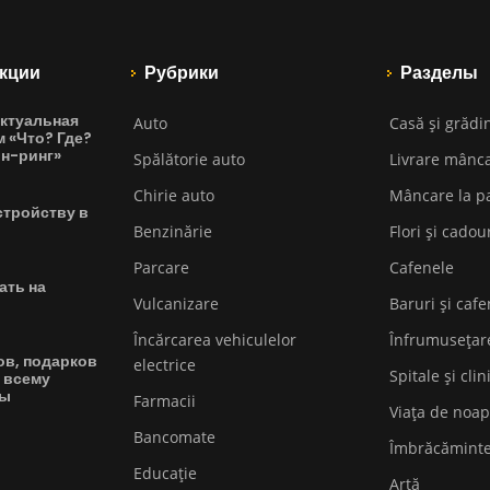
кции
Рубрики
Разделы
ктуальная
Auto
Casă și grădi
м «Что? Где?
йн-ринг»
Spălătorie auto
Livrare mânc
Chirie auto
Mâncare la p
стройству в
Benzinărie
Flori și cadou
Parcare
Cafenele
ать на
Vulcanizare
Baruri și cafe
Încărcarea vehiculelor
Înfrumusețar
ов, подарков
electrice
Spitale și clin
 всему
вы
Farmacii
Viața de noap
Bancomate
Îmbrăcămint
Educaţie
Artă