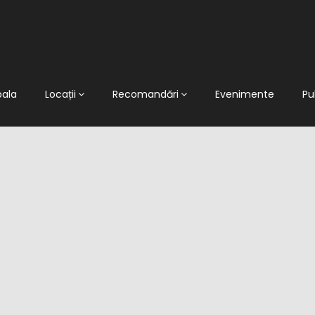
pala
Locații
Recomandări
Evenimente
Pu