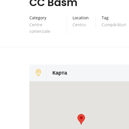
CC Basm
Category
Location
Tag
Centre
Centru
Cumpărături
comerciale
Карта