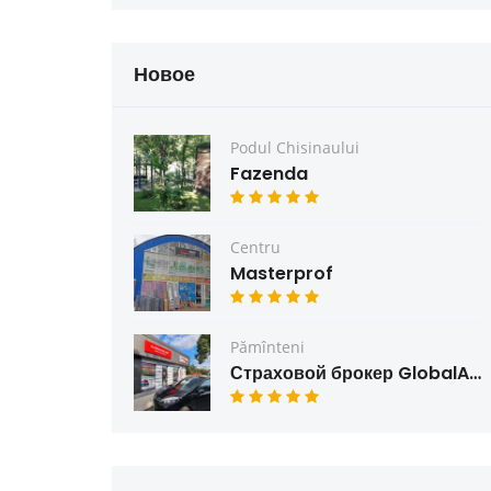
Новое
Podul Chisinaului
Fazenda
Centru
Masterprof
Pămînteni
Страховой брокер GlobalAsig