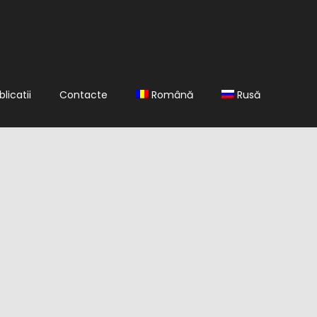
blicatii
Contacte
Română
Rusă