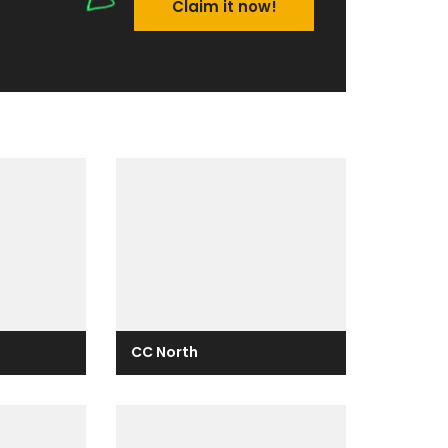
Claim it now!
CC North