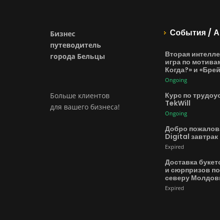
События / А
Бизнес
путеводитель
Вторая интелле
города Бельцы
игра по мотива
Когда?» и «Бре
Ongoing
Курс по трудоу
Больше клиентов
TekWill
для вашего бизнеса!
Ongoing
Добро пожалов
Digital завтрак
Expired
Доставка букет
и сюрпризов по
северу Молдо
Expired