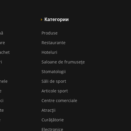
Категории
nă
Produse
are
Restaurante
achet
Hoteluri
ri
Saloane de frumusețe
Stomatologii
nele
Săli de sport
e
Articole sport
ici
Centre comerciale
te
Atracții
e
Curățătorie
Electronice