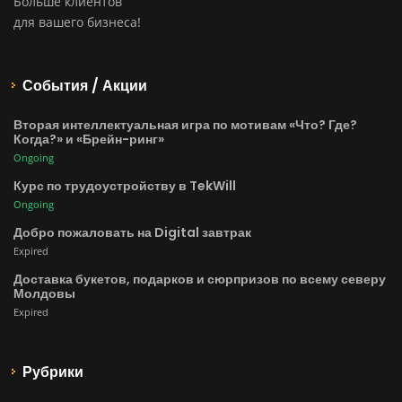
Больше клиентов
для вашего бизнеса!
События / Акции
Вторая интеллектуальная игра по мотивам «Что? Где?
Когда?» и «Брейн-ринг»
Ongoing
Курс по трудоустройству в TekWill
Ongoing
Добро пожаловать на Digital завтрак
Expired
Доставка букетов, подарков и сюрпризов по всему северу
Молдовы
Expired
Рубрики