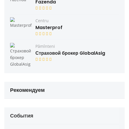
Fazenda
Centru
Masterprof
Pămînteni
Страховой брокер GlobalAsig
Рекомендуем
События