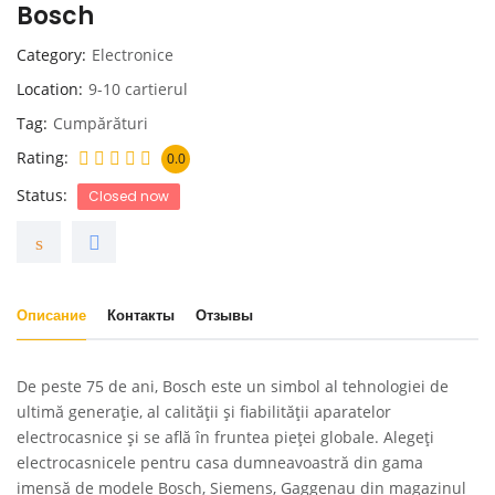
Bosch
Category
Electronice
Location
9-10 cartierul
Tag
Cumpărături
Rating
0.0
Status
Closed now
Описание
Контакты
Отзывы
De peste 75 de ani, Bosch este un simbol al tehnologiei de
ultimă generație, al calității și fiabilității aparatelor
electrocasnice și se află în fruntea pieței globale. Alegeți
electrocasnicele pentru casa dumneavoastră din gama
imensă de modele Bosch, Siemens, Gaggenau din magazinul