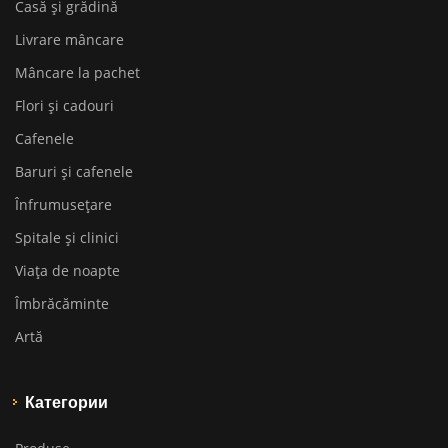
Casă și grădină
Livrare mâncare
Mâncare la pachet
Flori și cadouri
Cafenele
Baruri și cafenele
Înfrumusețare
Spitale și clinici
Viața de noapte
Îmbrăcăminte
Artă
Категории