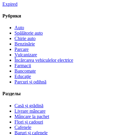
Expired
Рубрики
Auto
Spălătorie auto
Chirie auto
Benzinărie
Parcare
Vulcanizare
Încărcarea vehiculelor electrice
Farmacii
Bancomate
Educaţie
Parcuri și odihnă
Разделы
Casă și grădină
Livrare mâncare
Mâncare la pachet
Flori și cadouri
Cafenele
Baruri și cafenele