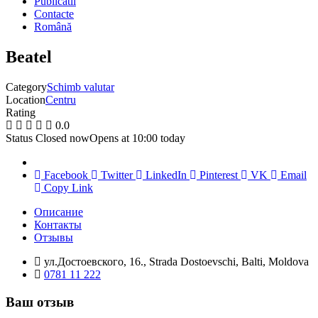
Publicatii
Contacte
Română
Beatel
Category
Schimb valutar
Location
Centru
Rating
0.0
Status
Closed now
Opens at 10:00 today
Facebook
Twitter
LinkedIn
Pinterest
VK
Email
Copy Link
Описание
Контакты
Отзывы
ул.Достоевского, 16., Strada Dostoevschi, Balti, Moldova
0781 11 222
Ваш отзыв