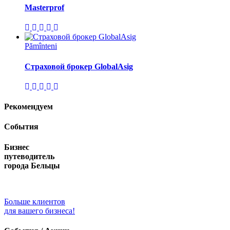
Masterprof
Pămînteni
Страховой брокер GlobalAsig
Рекомендуем
События
Бизнес
путеводитель
города Бельцы
Больше клиентов
для вашего бизнеса!