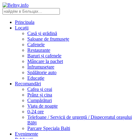
Principala
Locații
Casă și grădină
Saloane de frumusețe
Cafenele
Restaurante
Baruri și cafenele
Mâncare la pachet
Înfrumusețare
Spălătorie auto
Educaţie
Recomandări
Cafea și ceai
Prânz și cina
Cumpărături
Viața de noapte
0-24 ore
Telefoane / Servicii de urgență / Dispeceratul orașului
Bălți
Parcare Speciala Balti
Evenimente