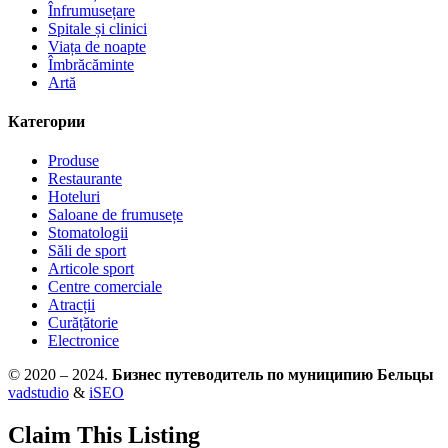
Înfrumusețare
Spitale și clinici
Viața de noapte
Îmbrăcăminte
Artă
Категории
Produse
Restaurante
Hoteluri
Saloane de frumusețe
Stomatologii
Săli de sport
Articole sport
Centre comerciale
Atracții
Curățătorie
Electronice
© 2020 – 2024.
Бизнес путеводитель по муниципию Бельцы
vadstudio
&
iSEO
Claim This Listing