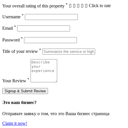
*
Your overall rating of this property
Click to rate
*
Username
*
Email
*
Password
*
Title of your review
*
Your Review
Signup & Submit Review
Это ваш бизнес?
Отправьте заявку о том, что это Ваша бизнес страница
Claim it now!