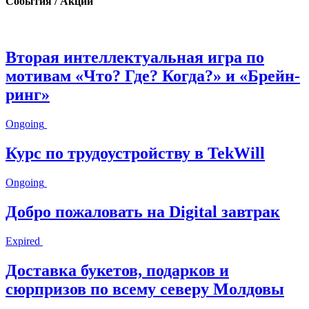
События / Акции
Вторая интеллектуальная игра по
мотивам «Что? Где? Когда?» и «Брейн-
ринг»
Ongoing
Курс по трудоустройству в TekWill
Ongoing
Добро пожаловать на Digital завтрак
Expired
Доставка букетов, подарков и
сюрпризов по всему северу Молдовы