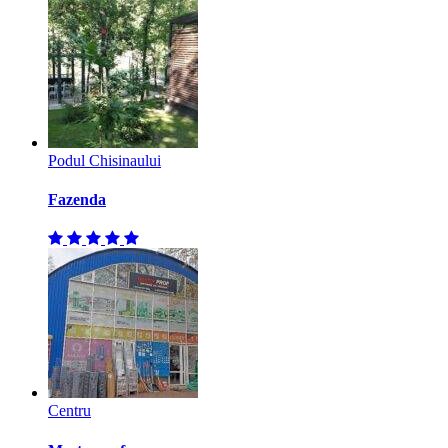
Podul Chisinaului
Fazenda
Centru