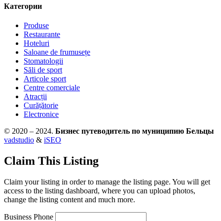
Категории
Produse
Restaurante
Hoteluri
Saloane de frumusețe
Stomatologii
Săli de sport
Articole sport
Centre comerciale
Atracții
Curățătorie
Electronice
© 2020 – 2024.
Бизнес путеводитель по муниципию Бельцы
vadstudio
&
iSEO
Claim This Listing
Claim your listing in order to manage the listing page. You will get
access to the listing dashboard, where you can upload photos,
change the listing content and much more.
Business Phone