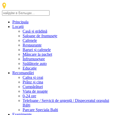
Principala
Locații
Casă și grădină
Saloane de frumusețe
Cafenele
Restaurante
Baruri și cafenele
Mâncare la pachet
Înfrumusețare
Spălătorie auto
Educaţie
Recomandări
Cafea și ceai
Prânz și cina
Cumpărături
Viața de noapte
0-24 ore
Telefoane / Servicii de urgență / Dispeceratul orașului
Bălți
Parcare Speciala Balti
Evenimente