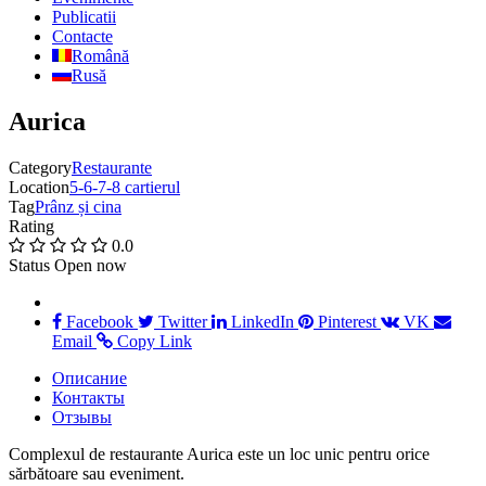
Publicatii
Contacte
Română
Rusă
Aurica
Category
Restaurante
Location
5-6-7-8 cartierul
Tag
Prânz și cina
Rating
0.0
Status
Open now
Facebook
Twitter
LinkedIn
Pinterest
VK
Email
Copy Link
Описание
Контакты
Отзывы
Complexul de restaurante Aurica este un loc unic pentru orice
sărbătoare sau eveniment.