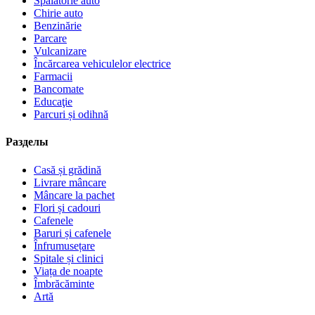
Spălătorie auto
Chirie auto
Benzinărie
Parcare
Vulcanizare
Încărcarea vehiculelor electrice
Farmacii
Bancomate
Educaţie
Parcuri și odihnă
Разделы
Casă și grădină
Livrare mâncare
Mâncare la pachet
Flori și cadouri
Cafenele
Baruri și cafenele
Înfrumusețare
Spitale și clinici
Viața de noapte
Îmbrăcăminte
Artă