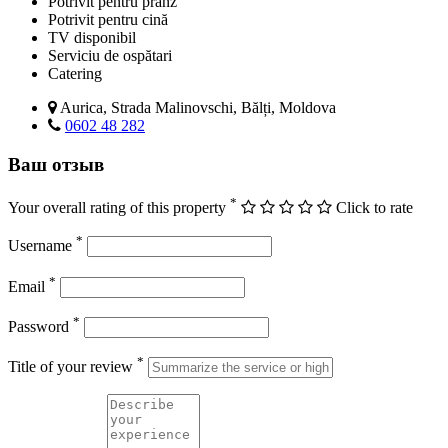
Potrivit pentru prânz
Potrivit pentru cină
TV disponibil
Serviciu de ospătari
Catering
Aurica, Strada Malinovschi, Bălți, Moldova
0602 48 282
Ваш отзыв
*
Your overall rating of this property
Click to rate
*
Username
*
Email
*
Password
*
Title of your review