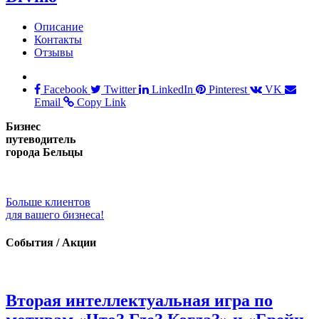
Описание
Контакты
Отзывы
Facebook
Twitter
LinkedIn
Pinterest
VK
Email
Copy Link
Бизнес
путеводитель
города Бельцы
Больше клиентов
для вашего бизнеса!
События / Акции
Вторая интеллектуальная игра по