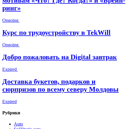
мотивам «Что? Где? Когда?» и «Брейн-
ринг»
Ongoing
Курс по трудоустройству в TekWill
Ongoing
Добро пожаловать на Digital завтрак
Expired
Доставка букетов, подарков и
сюрпризов по всему северу Молдовы
Expired
Рубрики
Auto