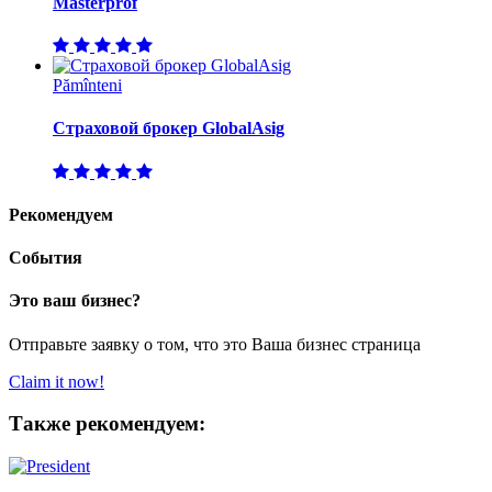
Masterprof
Pămînteni
Страховой брокер GlobalAsig
Рекомендуем
События
Это ваш бизнес?
Отправьте заявку о том, что это Ваша бизнес страница
Claim it now!
Также рекомендуем: