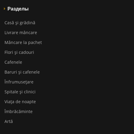
Разделы
Casă și grădină
Livrare mâncare
Mâncare la pachet
Flori și cadouri
Cafenele
Baruri și cafenele
Înfrumusețare
Spitale și clinici
Viața de noapte
Îmbrăcăminte
Artă