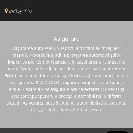
Asigurare
Asigurarea auto este un aspect important al întreținerii
mașinii. Procedura ajută la protejarea automobiliștilor
împotriva pierderilor financiare în cazul unor circumstanțe
neprevăzute, cum ar fi un accident, un furt sau un incendiu.
Există mai multe tipuri de asigurări în asigurarea auto, cum ar
fi asigurarea RCA, CASCO, asigurarea împotriva furtului și
altele. Fiecare tip de asigurare are caracteristici diferite și
este conceput pentru a proteja automobiliștii în diferite
situații. Asigurarea auto îi ajută pe automobiliști să se simtă
în siguranță și încrezători pe șosea.