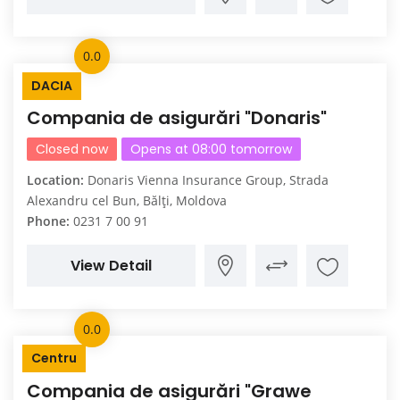
0.0
DACIA
Compania de asigurări "Donaris"
Closed now
Opens at 08:00 tomorrow
Location:
Donaris Vienna Insurance Group, Strada
Alexandru cel Bun, Bălți, Moldova
Phone:
0231 7 00 91
View Detail
0.0
Centru
Compania de asigurări "Grawe