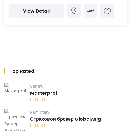
View Detail
Top Rated
Centru
Masterprof
Pămînteni
Страховой брокер GlobalAsig