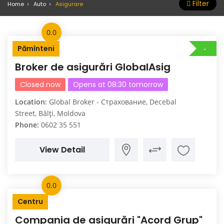
Filter
Home
Auto
Asigurare
0.0
Pămînteni
Broker de asigurări GlobalAsig
Closed now
Opens at 08:30 tomorrow
Location:
Global Broker - Страхование, Decebal
Street, Bălți, Moldova
Phone:
0602 35 551
View Detail
0.0
Centru
Compania de asigurări "Acord Grup"