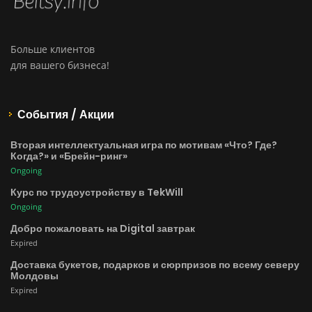
Больше клиентов
для вашего бизнеса!
События / Акции
Вторая интеллектуальная игра по мотивам «Что? Где?
Когда?» и «Брейн-ринг»
Ongoing
Курс по трудоустройству в TekWill
Ongoing
Добро пожаловать на Digital завтрак
Expired
Доставка букетов, подарков и сюрпризов по всему северу
Молдовы
Expired