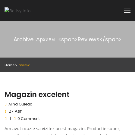
Archive: Архивы: <span>Reviews</span>
Home
review
Magazin excelent
Alina Guleac
27
Авг
0 Comment
Am avut ocazie sa vizitez acest magazin. Productie super,